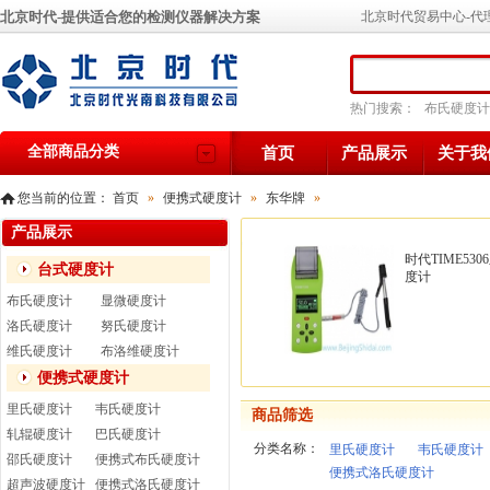
北京时代-提供适合您的检测仪器解决方案
北京时代贸易中心-代
热门搜索：
布氏硬度计
全部商品分类
首页
产品展示
关于我
您当前的位置：
首页
»
便携式硬度计
»
东华牌
»
产品展示
时代TIME53
台式硬度计
度计
布氏硬度计
显微硬度计
洛氏硬度计
努氏硬度计
维氏硬度计
布洛维硬度计
便携式硬度计
里氏硬度计
韦氏硬度计
商品筛选
轧辊硬度计
巴氏硬度计
分类名称：
里氏硬度计
韦氏硬度计
邵氏硬度计
便携式布氏硬度计
便携式洛氏硬度计
超声波硬度计
便携式洛氏硬度计