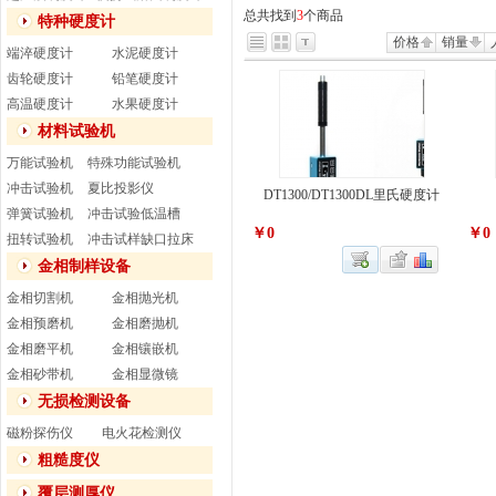
总共找到
3
个商品
特种硬度计
价格
销量
端淬硬度计
水泥硬度计
齿轮硬度计
铅笔硬度计
高温硬度计
水果硬度计
材料试验机
万能试验机
特殊功能试验机
冲击试验机
夏比投影仪
DT1300/DT1300DL里氏硬度计
弹簧试验机
冲击试验低温槽
￥0
￥0
扭转试验机
冲击试样缺口拉床
金相制样设备
金相切割机
金相抛光机
金相预磨机
金相磨抛机
金相磨平机
金相镶嵌机
金相砂带机
金相显微镜
无损检测设备
磁粉探伤仪
电火花检测仪
粗糙度仪
覆层测厚仪