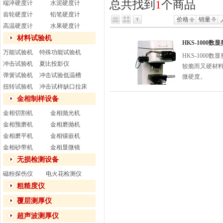
总共找到
1
个商品
端淬硬度计
水泥硬度计
齿轮硬度计
铅笔硬度计
价格
销量
高温硬度计
水果硬度计
材料试验机
HKS-1000
万能试验机
特殊功能试验机
HKS-100
冲击试验机
夏比投影仪
较脆而又硬材
弹簧试验机
冲击试验低温槽
微硬度。
扭转试验机
冲击试样缺口拉床
金相制样设备
金相切割机
金相抛光机
金相预磨机
金相磨抛机
金相磨平机
金相镶嵌机
金相砂带机
金相显微镜
无损检测设备
磁粉探伤仪
电火花检测仪
粗糙度仪
覆层测厚仪
超声波测厚仪