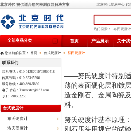
北京时代-提供适合您的检测仪器解决方案
北京时代贸易中心-代
热门搜索：
布氏硬度计
全部商品分类
首页
产品展示
关于我
您当前的位置：
首页
»
台式硬度计
»
努氏硬度计
联系我们
联系电话：010-51287010/62969418
——努氏硬度计特别
传真号码：010-82345296
薄的表面硬化层和镀
服务热线：400-660-5880
电子邮箱：Timetester@163.com
造金刚石、金属陶瓷
QQ：790682255
料。
台式硬度计
努氏硬度计
基本原理：将
布氏硬度计
刚石压头用规定的试
洛氏硬度计