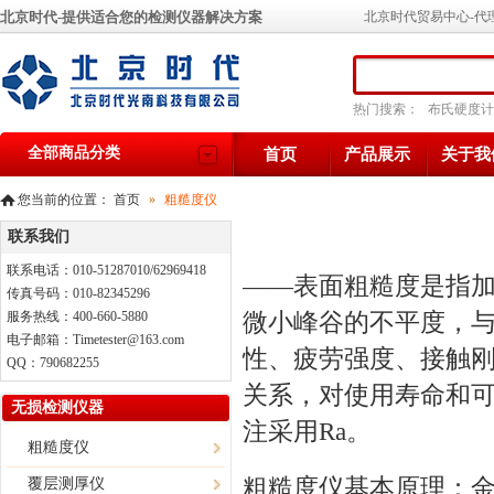
北京时代-提供适合您的检测仪器解决方案
北京时代贸易中心-代
热门搜索：
布氏硬度计
全部商品分类
首页
产品展示
关于我
您当前的位置：
首页
»
粗糙度仪
联系我们
联系电话：010-51287010/62969418
——表面粗糙度是指
传真号码：010-82345296
微小峰谷的不平度，
服务热线：400-660-5880
电子邮箱：Timetester@163.com
性、疲劳强度、接触
QQ：790682255
关系，对使用寿命和
无损检测仪器
注采用Ra。
粗糙度仪
粗糙度仪
基本原理：
覆层测厚仪