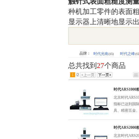
触针式表面粗糙度测
种机加工零件的表面
显示器上清晰地显示
品牌：
时代光南
时代之峰
(15)
(12
总共找到
27
个商品
1
/
2
时代ARS100
北京时代ARS
指标已达到国
具、精密五金
时代ARS200
北京时代ARS