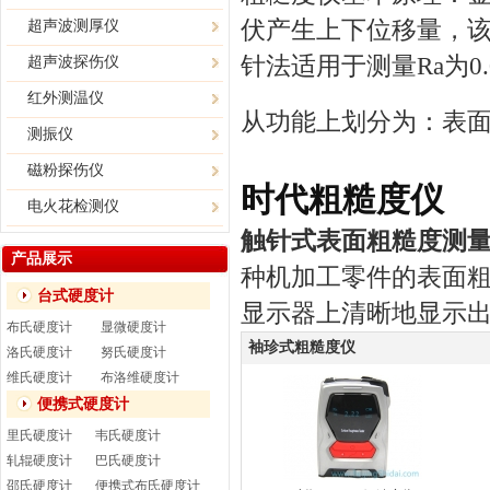
伏产生上下位移量，
超声波测厚仪
针法适用于测量Ra为0.
超声波探伤仪
红外测温仪
从功能上划分为：表
测振仪
磁粉探伤仪
时代粗糙度仪
电火花检测仪
触针式表面粗糙度测
产品展示
种机加工零件的表面
台式硬度计
显示器上清晰地显示
布氏硬度计
显微硬度计
袖珍式粗糙度仪
洛氏硬度计
努氏硬度计
维氏硬度计
布洛维硬度计
便携式硬度计
里氏硬度计
韦氏硬度计
轧辊硬度计
巴氏硬度计
邵氏硬度计
便携式布氏硬度计