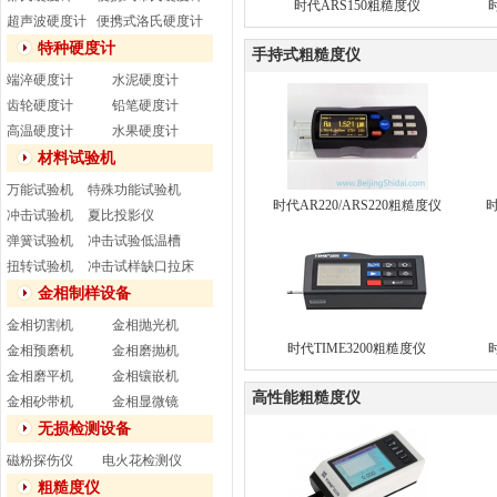
时代ARS150粗糙度仪
超声波硬度计
便携式洛氏硬度计
特种硬度计
手持式粗糙度仪
端淬硬度计
水泥硬度计
齿轮硬度计
铅笔硬度计
高温硬度计
水果硬度计
材料试验机
万能试验机
特殊功能试验机
时代AR220/ARS220粗糙度仪
时
冲击试验机
夏比投影仪
弹簧试验机
冲击试验低温槽
扭转试验机
冲击试样缺口拉床
金相制样设备
金相切割机
金相抛光机
时代TIME3200粗糙度仪
金相预磨机
金相磨抛机
金相磨平机
金相镶嵌机
高性能粗糙度仪
金相砂带机
金相显微镜
无损检测设备
磁粉探伤仪
电火花检测仪
粗糙度仪