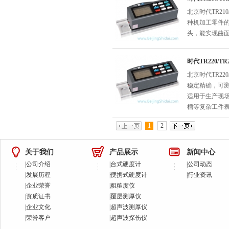
北京时代TR21
种机加工零件
头，能实现曲
时代TR220/T
北京时代TR22
稳定精确，可测
适用于生产现
槽等复杂工件
1
2
关于我们
产品展示
新闻中心
|
公司介绍
|
台式硬度计
|
公司动态
|
发展历程
|
便携式硬度计
|
行业资讯
|
企业荣誉
|
粗糙度仪
|
资质证书
|
覆层测厚仪
|
企业文化
|
超声波测厚仪
|
荣誉客户
|
超声波探伤仪