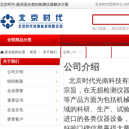
北京时代-提供适合您的检测仪器解决方案
北京时代贸易中心-代
热门搜索：
布氏硬度计
全部商品分类
Warning
: alloc datasize:976435809 in
/usr/home
您当前的位置：
首页
»
关于我们
»
公司介绍
首页
»
产品展示
关于我
关于我们
公司介绍
公司介绍
北京时代光南科技有
组织框架
宗旨，在无损检测仪
企业荣誉
等产品方面为包括机
资质证书
域的科研、生产、试
企业文化
进口的各类仪器设备
荣誉客户
好的口碑信誉赢得大