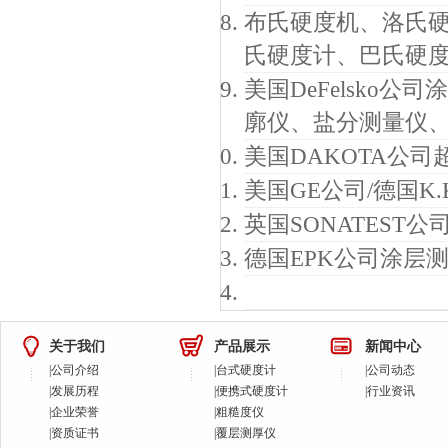
布氏硬度机、洛氏
氏硬度计、巴氏硬
美国DeFelsko
廓仪、盐分测量仪
美国DAKOTA公
美国GE公司/德国
英国SONATEST
德国EPK公司涂层
关于我们
产品展示
新闻中心
|
公司介绍
|
台式硬度计
|
公司动态
|
发展历程
|
便携式硬度计
|
行业资讯
|
企业荣誉
|
粗糙度仪
|
资质证书
|
覆层测厚仪