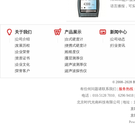
语言播报，可
关于我们
产品展示
新闻中心
|
公司介绍
|
台式硬度计
|
公司动态
|
发展历程
|
便携式硬度计
|
行业资讯
|
企业荣誉
|
粗糙度仪
|
资质证书
|
覆层测厚仪
|
企业文化
|
超声波测厚仪
|
荣誉客户
|
超声波探伤仪
© 2008–2028 Bei
有任何问题请联系我们 |
服务热线：40
电话：010-5128 7010、6296 9418 | 
北京时代光南科技有限公司 | 地址：北京.
京I
京I
Pow