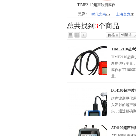
TIME2110超声波测厚仪
品牌：
时代光南
上海奥龙
(1)
(1)
总共找到
3
个商品
价格
销量
TIME2110超
TIME211
厚度进行测量，
厚仪在TT10
量。
DT4100超声
超声波测厚仪
头发射的超声
头，通过精确
AT4100超声
AT4100超声