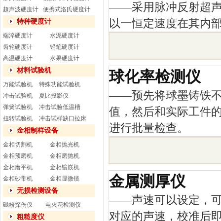
——采用脉冲反射超
超声波硬度计
便携式洛氏硬度计
以一恒定速度在其内部
特种硬度计
端淬硬度计
水泥硬度计
齿轮硬度计
铅笔硬度计
高温硬度计
水果硬度计
材料试验机
球化率检测仪
万能试验机
特殊功能试验机
——预先将球墨铸铁
冲击试验机
夏比投影仪
弹簧试验机
冲击试验低温槽
值，然后和实际工件
扭转试验机
冲击试样缺口拉床
进行批量检查。
金相制样设备
金相切割机
金相抛光机
金相预磨机
金相磨抛机
金相磨平机
金相镶嵌机
金属测厚仪
金相砂带机
金相显微镜
无损检测设备
——声速可以设定，
磁粉探伤仪
电火花检测仪
对应的声速，校准后
粗糙度仪