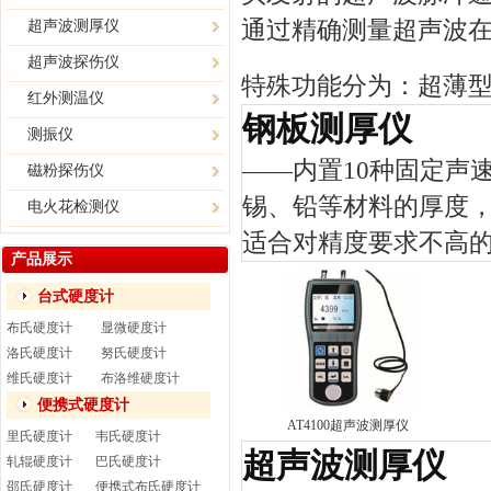
通过精确测量超声波
超声波测厚仪
超声波探伤仪
特殊功能分为：超薄
红外测温仪
钢板测厚仪
测振仪
——内置10种固定声
磁粉探伤仪
锡、铅等材料的厚度
电火花检测仪
适合对精度要求不高
产品展示
台式硬度计
布氏硬度计
显微硬度计
洛氏硬度计
努氏硬度计
维氏硬度计
布洛维硬度计
便携式硬度计
AT4100超声波测厚仪
里氏硬度计
韦氏硬度计
超声波测厚仪
轧辊硬度计
巴氏硬度计
邵氏硬度计
便携式布氏硬度计