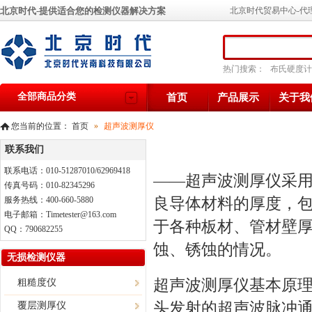
北京时代-提供适合您的检测仪器解决方案
北京时代贸易中心-代
热门搜索：
布氏硬度计
全部商品分类
首页
产品展示
关于我
您当前的位置：
首页
»
超声波测厚仪
联系我们
联系电话：010-51287010/62969418
——超声波测厚仪采
传真号码：010-82345296
良导体材料的厚度，
服务热线：400-660-5880
电子邮箱：Timetester@163.com
于各种板材、管材壁
QQ：790682255
蚀、锈蚀的情况。
无损检测仪器
超声波测厚仪
基本原
粗糙度仪
头发射的超声波脉冲
覆层测厚仪