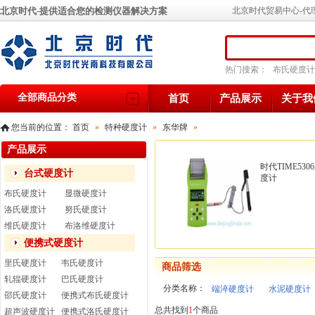
北京时代-提供适合您的检测仪器解决方案
北京时代贸易中心-代
热门搜索：
布氏硬度计
全部商品分类
首页
产品展示
关于我
您当前的位置：
首页
»
特种硬度计
»
东华牌
»
产品展示
时代TIME53
台式硬度计
度计
布氏硬度计
显微硬度计
洛氏硬度计
努氏硬度计
维氏硬度计
布洛维硬度计
便携式硬度计
里氏硬度计
韦氏硬度计
商品筛选
轧辊硬度计
巴氏硬度计
分类名称：
端淬硬度计
水泥硬度计
邵氏硬度计
便携式布氏硬度计
总共找到
1
个商品
超声波硬度计
便携式洛氏硬度计