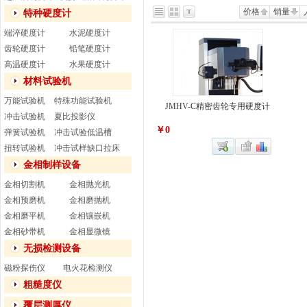
价格
销量
特种硬度计
端淬硬度计
水泥硬度计
齿轮硬度计
铅笔硬度计
高温硬度计
水果硬度计
材料试验机
万能试验机
特殊功能试验机
JMHV-C精密齿轮专用硬度计
冲击试验机
夏比投影仪
￥0
弹簧试验机
冲击试验低温槽
扭转试验机
冲击试样缺口拉床
金相制样设备
金相切割机
金相抛光机
金相预磨机
金相磨抛机
金相磨平机
金相镶嵌机
金相砂带机
金相显微镜
无损检测设备
磁粉探伤仪
电火花检测仪
粗糙度仪
覆层测厚仪