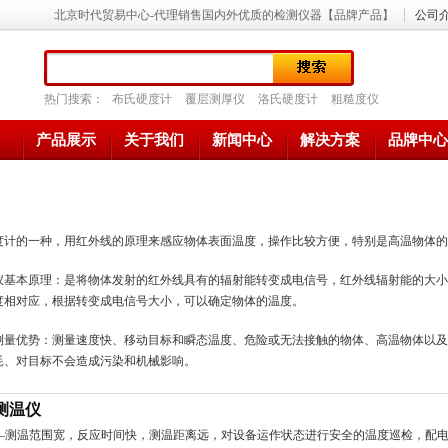
北京时代贸易中心-代理销售国内外优质的检测仪器【品牌产品】
公司
热门搜索：
布氏硬度计
覆层测厚仪
洛氏硬度计
粗糙度仪
产品展示
关于我们
新闻中心
解决方案
品牌中心
度计的一种，用红外线的原理来感应物体表面温度，操作比较方便，特别是高温物体的
仪
基本原理：是将物体发射的红外线具有的辐射能转变成电信号，红外线辐射能的大小
度相对应，根据转变成电信号大小，可以确定物体的温度。
测量优势：测量速度快、移动目标和瞬态温度、危险或无法接触的物体、高温物体以及
耗、对目标不会造成污染和机械影响。
测温仪
—测温范围宽，反应时间快，测温距离远，对设备运作状态进行安全的温度巡检，配