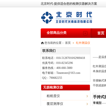
北京时代-提供适合您的检测仪器解决方案
全部商品分类
首页
您当前的位置：
首页
»
红外测温仪
联系我们
——是温
联系电话：010-51287010/62969418
传真号码：010-82345296
红外测温
服务热线：400-660-5880
本身的温
电子邮箱：Timetester@163.com
QQ：790682255
非接触式
干扰或损
无损检测仪器
粗糙度仪
手持式
常规型
—
覆层测厚仪