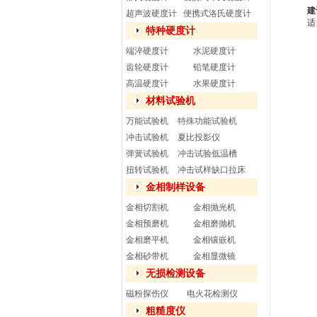
建
超声波硬度计
便携式洛氏硬度计
适
特种硬度计
端淬硬度计
水泥硬度计
齿轮硬度计
铅笔硬度计
高温硬度计
水果硬度计
材料试验机
万能试验机
特殊功能试验机
冲击试验机
夏比投影仪
弹簧试验机
冲击试验低温槽
扭转试验机
冲击试样缺口拉床
金相制样设备
金相切割机
金相抛光机
金相预磨机
金相磨抛机
金相磨平机
金相镶嵌机
金相砂带机
金相显微镜
无损检测设备
磁粉探伤仪
电火花检测仪
粗糙度仪