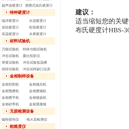
超声波硬度计
便携式洛氏硬度计
建议：
特种硬度计
适当缩短您的关键
端淬硬度计
水泥硬度计
齿轮硬度计
铅笔硬度计
布氏硬度计HBS-30
高温硬度计
水果硬度计
材料试验机
万能试验机
特殊功能试验机
冲击试验机
夏比投影仪
弹簧试验机
冲击试验低温槽
扭转试验机
冲击试样缺口拉床
金相制样设备
金相切割机
金相抛光机
金相预磨机
金相磨抛机
金相磨平机
金相镶嵌机
金相砂带机
金相显微镜
无损检测设备
磁粉探伤仪
电火花检测仪
粗糙度仪