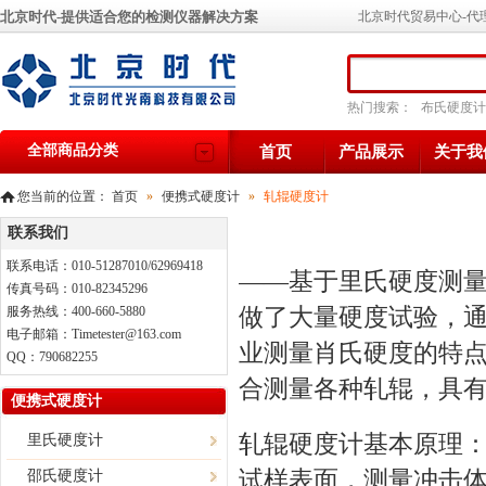
北京时代-提供适合您的检测仪器解决方案
北京时代贸易中心-代
热门搜索：
布氏硬度计
全部商品分类
首页
产品展示
关于我
您当前的位置：
首页
»
便携式硬度计
»
轧辊硬度计
联系我们
联系电话：010-51287010/62969418
——基于里氏硬度测
传真号码：010-82345296
做了大量硬度试验，
服务热线：400-660-5880
电子邮箱：Timetester@163.com
业测量肖氏硬度的特
QQ：790682255
合测量各种轧辊，具
便携式硬度计
轧辊硬度计
基本原理
里氏硬度计
试样表面，测量冲击体
邵氏硬度计