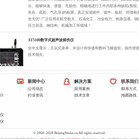
出。能够快速、便捷、无损伤、精确地进行工件内部多种缺陷(裂纹
夹杂、疏松、气孔等)的检测。真正实现铸件、锻件、板材、焊缝检
全无忧! 广泛应用在航空航天、石油化工、冶金电力、铁路交通、锅
压力容器、钢结构、机械加工等领域！
AT5100数字式超声波探伤仪
全中文显示，主从式菜单，并设计有快捷和数码飞梭旋轮，操作便
技术领先。
新闻中心
解决方案
联系我们
|
公司动态
|
应用案例
|
联系方式
计
|
行业资讯
|
技术文章
|
地图路线
仪
仪
© 2008–2028 BeijingShidai.cn All rights reserved.