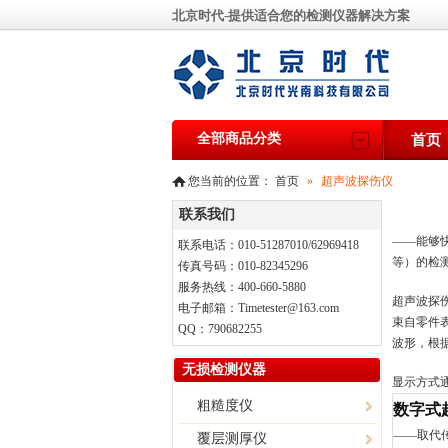
北京时代-提供适合您的检测仪器解决方案
全部商品分类
首页
您当前的位置：
首页
»
超声波探伤仪
联系我们
——能够
联系电话：010-51287010/62969418
等）的检
传真号码：010-82345296
服务热线：400-660-5880
超声波探
电子邮箱：Timetester@163.com
束自零件
QQ：790682255
波形，根
无损检测仪器
显示方式
粗糙度仪
数字式
——取代
覆层测厚仪