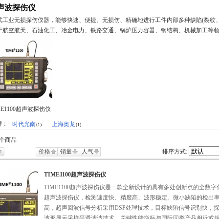
声波探伤仪
式工业无损探伤仪器，能够快速、便捷、无损伤、精确地进行工件内部多种缺陷(裂纹
于航空航天、石油化工、冶金电力、铁路交通、锅炉压力容器、钢结构、机械加工等
ME1100超声波探伤仪
牌：
时代光南
上海奥龙
(1)
(1)
个商品
价格
销量
人气
排序方式:
TIME1100超声波探伤仪
TIME1100超声波探伤仪是一款全新设计的具有多处创新点的全数字
超声波探伤仪，检测速度快、精度高、波形稳定。微小缺陷的检出
高，超声回波信号分析采用DSP处理技术，目标缺陷信号识别快，
波形显示采样平滑滤波技术，关键性能指标与国际同类产品相近或