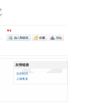
、
测
炉
￥0
捷，
友情链接
北京时代
上海奥龙