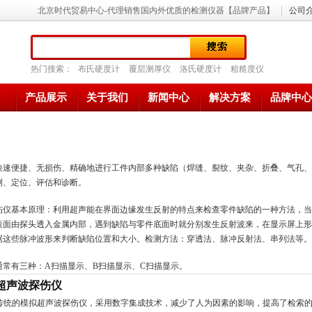
北京时代贸易中心-代理销售国内外优质的检测仪器【品牌产品】
公司
热门搜索：
布氏硬度计
覆层测厚仪
洛氏硬度计
粗糙度仪
产品展示
关于我们
新闻中心
解决方案
品牌中心
快速便捷、无损伤、精确地进行工件内部多种缺陷（焊缝、裂纹、夹杂、折叠、气孔、
测、定位、评估和诊断。
伤仪
基本原理：利用超声能在界面边缘发生反射的特点来检查零件缺陷的一种方法，当
表面由探头透入金属内部，遇到缺陷与零件底面时就分别发生反射波来，在显示屏上形
据这些脉冲波形来判断缺陷位置和大小。检测方法：穿透法、脉冲反射法、串列法等。
通常有三种：A扫描显示、B扫描显示、C扫描显示。
超声波探伤仪
传统的模拟超声波探伤仪，采用数字集成技术，减少了人为因素的影响，提高了检索