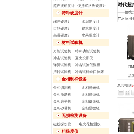
时代超
超声波硬度计
便携式洛氏硬度计
——便携
特种硬度计
广泛应用
端淬硬度计
水泥硬度计
齿轮硬度计
铅笔硬度计
高温硬度计
水果硬度计
材料试验机
万能试验机
特殊功能试验机
冲击试验机
夏比投影仪
弹簧试验机
冲击试验低温槽
TI
扭转试验机
冲击试样缺口拉床
品
金相制样设备
总共找到
2
金相切割机
金相抛光机
金相预磨机
金相磨抛机
金相磨平机
金相镶嵌机
金相砂带机
金相显微镜
无损检测设备
磁粉探伤仪
电火花检测仪
粗糙度仪