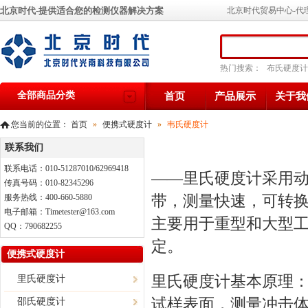
北京时代-提供适合您的检测仪器解决方案
北京时代贸易中心-代
热门搜索：
布氏硬度计
全部商品分类
首页
产品展示
关于我
您当前的位置：
首页
»
便携式硬度计
»
韦氏硬度计
联系我们
联系电话：010-51287010/62969418
——里氏硬度计采用
传真号码：010-82345296
带，测量快速，可转
服务热线：400-660-5880
电子邮箱：Timetester@163.com
主要用于重型和大型
QQ：790682255
定。
便携式硬度计
里氏硬度计
基本原理
里氏硬度计
试样表面，测量冲击体
邵氏硬度计