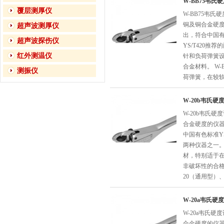
W-BB75韦氏
覆层测厚仪
W-BB75韦
铜及铜合金硬
超声波测厚仪
出，符合中国有色
超声波探伤仪
YS/T420推
红外测温仪
针和负荷弹簧
合金材料。 W-
测振仪
荷弹簧，在较
W-20b韦氏硬
W-20b韦氏
合金硬度的仪
中国有色标准YS/
两种仪器之一。
材，特别适于
非破坏性的合格
20（通用型）、
W-20a韦氏硬
W-20a韦氏
合金硬度的仪