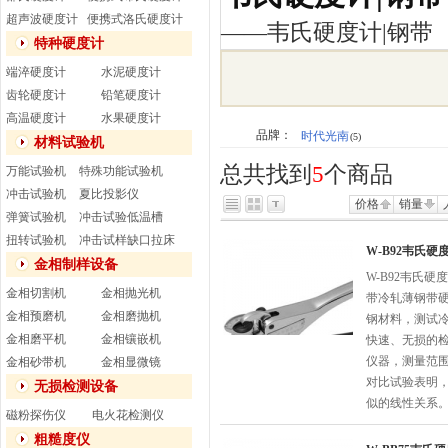
超声波硬度计
便携式洛氏硬度计
——
韦氏硬度计|钢带
特种硬度计
端淬硬度计
水泥硬度计
齿轮硬度计
铅笔硬度计
高温硬度计
水果硬度计
品牌：
时代光南
(5)
材料试验机
总共找到
5
个商品
万能试验机
特殊功能试验机
冲击试验机
夏比投影仪
价格
销量
弹簧试验机
冲击试验低温槽
扭转试验机
冲击试样缺口拉床
W-B92韦氏硬
金相制样设备
W-B92韦氏
金相切割机
金相抛光机
带冷轧薄钢带硬
金相预磨机
金相磨抛机
钢材料，测试
金相磨平机
金相镶嵌机
快速、无损的检
仪器，测量范围
金相砂带机
金相显微镜
对比试验表明，
无损检测设备
似的线性关系。
磁粉探伤仪
电火花检测仪
粗糙度仪