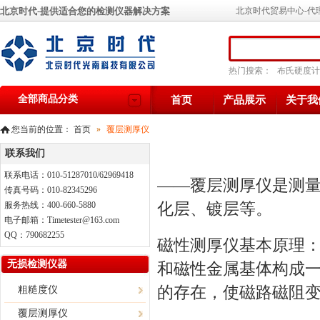
北京时代-提供适合您的检测仪器解决方案
北京时代贸易中心-代
热门搜索：
布氏硬度计
全部商品分类
首页
产品展示
关于我
您当前的位置：
首页
»
覆层测厚仪
联系我们
联系电话：010-51287010/62969418
——覆层测厚仪是测
传真号码：010-82345296
化层、镀层等。
服务热线：400-660-5880
电子邮箱：Timetester@163.com
QQ：790682255
磁性测厚仪
基本原理
无损检测仪器
和磁性金属基体构成
的存在，使磁路磁阻
粗糙度仪
覆层测厚仪