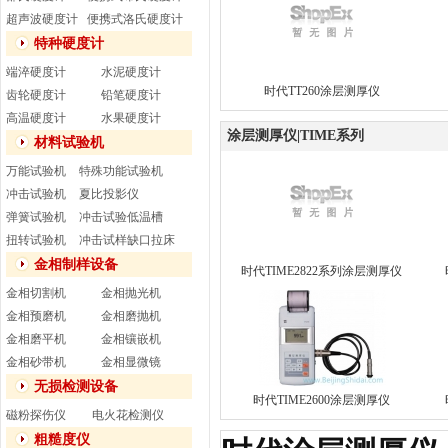
超声波硬度计
便携式洛氏硬度计
特种硬度计
端淬硬度计
水泥硬度计
时代TT260涂层测厚仪
齿轮硬度计
铅笔硬度计
高温硬度计
水果硬度计
涂层测厚仪|TIME系列
材料试验机
万能试验机
特殊功能试验机
冲击试验机
夏比投影仪
弹簧试验机
冲击试验低温槽
扭转试验机
冲击试样缺口拉床
金相制样设备
时代TIME2822系列涂层测厚仪
金相切割机
金相抛光机
金相预磨机
金相磨抛机
金相磨平机
金相镶嵌机
金相砂带机
金相显微镜
无损检测设备
时代TIME2600涂层测厚仪
磁粉探伤仪
电火花检测仪
粗糙度仪