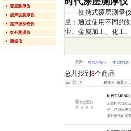
时代涂层测厚仪
覆层测厚仪
——便携式覆层测量
超声波测厚仪
量；通过使用不同的
超声波探伤仪
业、金属加工、化工
红外测温仪
测振仪
品牌：
时代光南
时代之峰
(1)
(7)
总共找到
8
个商品
价格
销量
时代TIME28
北京时代TIM
伤、精密地进
多种测量的需