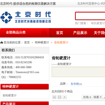
北京时代-提供适合您的检测仪器解决方案
北京时代贸易中心-代
热门搜索：
布氏硬度计
全部商品分类
首页
产品展示
关于我
您当前的位置：
首页
»
特种硬度计
»
齿轮硬度计
联系我们
联系电话：010-51287010/62969418
齿轮硬度计
传真号码：010-82345296
——
齿轮硬度计
服务热线：400-660-5880
电子邮箱：Timetester@163.com
QQ：790682255
品牌：
东华牌
(1)
特种硬度计
总共找到
1
个商品
齿轮硬度计
价格
销量
产品展示