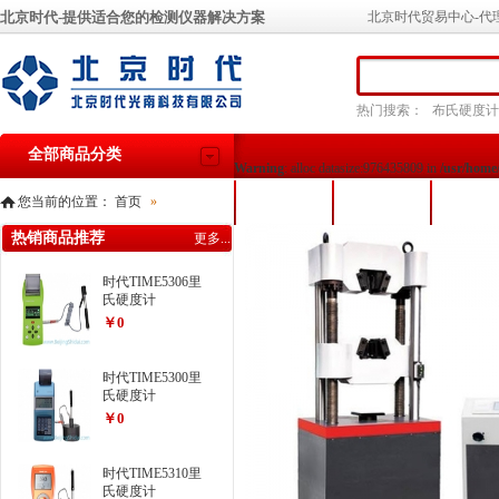
北京时代-提供适合您的检测仪器解决方案
北京时代贸易中心-代
热门搜索：
布氏硬度计
全部商品分类
Warning
: alloc datasize:976435809 in
/usr/home
您当前的位置：
首页
»
首页
产品展示
关于我
热销商品推荐
更多...
时代TIME5306里
氏硬度计
￥0
时代TIME5300里
氏硬度计
￥0
时代TIME5310里
氏硬度计