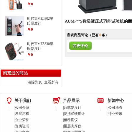
￥0
时代TIME5302里
AUM-**S数显液压式万能试验机
的商
氏硬度计
￥0
发表商品评论
（已有
0
条）
时代TIME5330里
氏硬度计
￥0
浏览过的商品
清除列表
|
查看所有
关于我们
产品展示
新闻中心
|
公司介绍
|
台式硬度计
|
公司动态
|
发展历程
|
便携式硬度计
|
行业资讯
|
企业荣誉
|
粗糙度仪
|
资质证书
|
覆层测厚仪