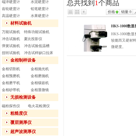
总共找到
1
个商品
端淬硬度计
水泥硬度计
齿轮硬度计
铅笔硬度计
价格
销量
高温硬度计
水果硬度计
材料试验机
HKS-1000
万能试验机
特殊功能试验机
HKS-100
冲击试验机
夏比投影仪
较脆而又硬材
弹簧试验机
冲击试验低温槽
微硬度。
扭转试验机
冲击试样缺口拉床
金相制样设备
金相切割机
金相抛光机
金相预磨机
金相磨抛机
金相磨平机
金相镶嵌机
金相砂带机
金相显微镜
无损检测设备
磁粉探伤仪
电火花检测仪
粗糙度仪
覆层测厚仪
超声波测厚仪