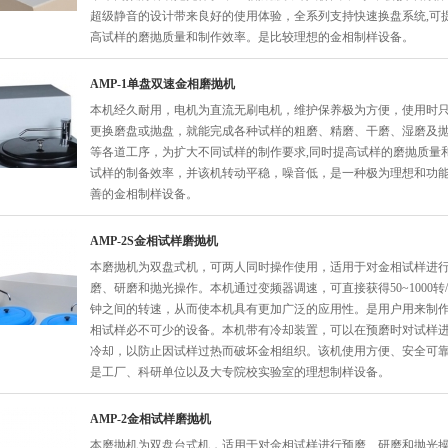
超级静音的设计带来良好的使用体验，全系列支持快速换盘系统,可
高试样的磨抛质量和制作效率。是比较理想的金相制样设备。
AMP-1单盘双速金相磨抛机
本机经久耐用，电机为直流无刷电机，维护保养极为方便，使用时
更换磨盘或抛盘，就能完成各种试样的粗磨、精磨、干磨、湿磨及
等各道工序，为扩大不同试样的制作要求,同时提高试样的磨抛质量
试样的制备效率，并该机转动平稳，噪音低，是一种极为理想和功
善的金相制样设备。
AMP-2S金相试样磨抛机
本磨抛机为双盘式机，可两人同时操作使用，适用于对金相试样进
磨、研磨和抛光操作。本机通过变频器调速，可直接获得50~1000转
钟之间的转速，从而使本机具有更加广泛的应用性。是用户用来制
相试样必不可少的设备。本机带有冷却装置，可以在预磨时对试样
冷却，以防止因试样过热而破坏金相组织。该机使用方便、安全可
是工厂、科研单位以及大专院校实验室的理想制样设备。
AMP-2金相试样磨抛机
本磨抛机为双盘台式机，适用于对金相试样进行预磨、研磨和抛光