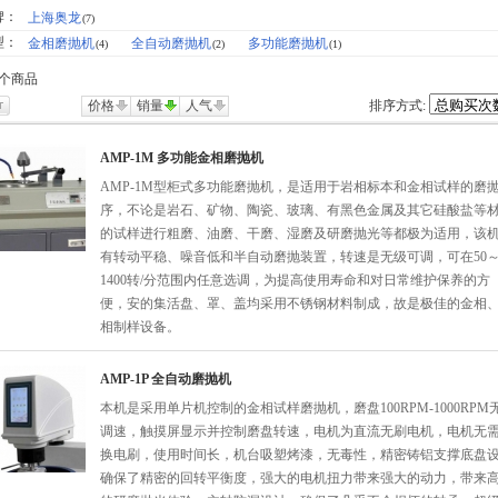
变速）
牌：
上海奥龙
(7)
型：
金相磨抛机
全自动磨抛机
多功能磨抛机
(4)
(2)
(1)
个商品
价格
销量
人气
排序方式:
AMP-1M 多功能金相磨抛机
AMP-1M型柜式多功能磨抛机，是适用于岩相标本和金相试样的磨
序，不论是岩石、矿物、陶瓷、玻璃、有黑色金属及其它硅酸盐等
的试样进行粗磨、油磨、干磨、湿磨及研磨抛光等都极为适用，该
有转动平稳、噪音低和半自动磨抛装置，转速是无级可调，可在50
1400转/分范围内任意选调，为提高使用寿命和对日常维护保养的方
便，安的集活盘、罩、盖均采用不锈钢材料制成，故是极佳的金相
相制样设备。
AMP-1P 全自动磨抛机
本机是采用单片机控制的金相试样磨抛机，磨盘100RPM-1000RPM
调速，触摸屏显示并控制磨盘转速，电机为直流无刷电机，电机无
换电刷，使用时间长，机台吸塑烤漆，无毒性，精密铸铝支撑底盘
确保了精密的回转平衡度，强大的电机扭力带来强大的动力，带来