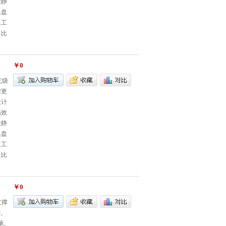
级静
换盘
道工
是比
￥0
无级
需更
设计
高效
级静
换盘
道工
是比
￥0
支撑
,
,