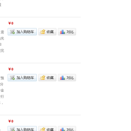
提
￥0
只需
抛光
和
能完
￥0
行预
/分
作金
进行
靠，
￥0
操