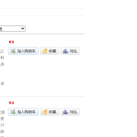
￥0
抛工
材料
机具
～
、岩
￥0
无级
需更
设计
高效