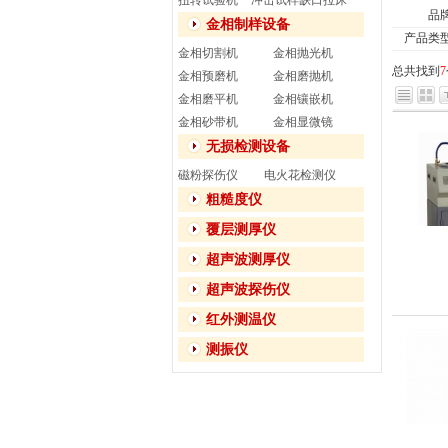
扭转试验机
冲击试样缺口拉床
品
金相制样设备
产品类
金相切割机
金相抛光机
总共找到
7
金相预磨机
金相磨抛机
金相磨平机
金相镶嵌机
金相砂带机
金相显微镜
无损检测设备
磁粉探伤仪
电火花检测仪
粗糙度仪
覆层测厚仪
超声波测厚仪
超声波探伤仪
红外测温仪
测振仪