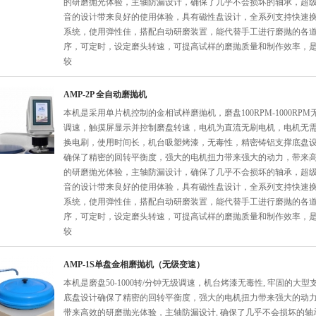
的研磨抛光体验，主轴防漏设计，确保了几乎不会损坏的轴承，超
音的设计带来良好的使用体验，具有磁性盘设计，全系列支持快速
系统，使用弹性佳，搭配自动研磨装置，能代替手工进行磨抛的各
序，可定时，设定磨头转速，可提高试样的磨抛质量和制作效率，
较
AMP-2P 全自动磨抛机
本机是采用单片机控制的金相试样磨抛机，磨盘100RPM-1000RPM
调速，触摸屏显示并控制磨盘转速，电机为直流无刷电机，电机无
换电刷，使用时间长，机台吸塑烤漆，无毒性，精密铸铝支撑底盘
确保了精密的回转平衡度，强大的电机扭力带来强大的动力，带来
的研磨抛光体验，主轴防漏设计，确保了几乎不会损坏的轴承，超
音的设计带来良好的使用体验，具有磁性盘设计，全系列支持快速
系统，使用弹性佳，搭配自动研磨装置，能代替手工进行磨抛的各
序，可定时，设定磨头转速，可提高试样的磨抛质量和制作效率，
较
AMP-1S单盘金相磨抛机（无级变速）
本机是磨盘50-1000转/分钟无级调速，机台烤漆无毒性, 牢固的大型
底盘设计确保了精密的回转平衡度，强大的电机扭力带来强大的动力
带来高效的研磨抛光体验，主轴防漏设计, 确保了几乎不会损坏的轴承