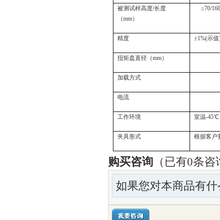
被测试样高度/长度
≤
70/16
（mm）
精度
±
1%(
示值
扭矩盘直径（mm）
加载方式
电流
工作环境
室温-45℃
夹具形式
根据客户
购买咨询
（已有0条咨
如果您对本商品有什