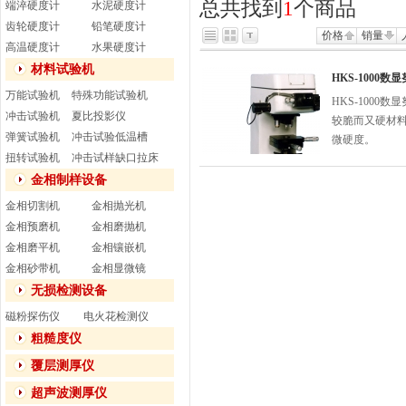
总共找到
1
个商品
端淬硬度计
水泥硬度计
齿轮硬度计
铅笔硬度计
价格
销量
高温硬度计
水果硬度计
材料试验机
HKS-1000
万能试验机
特殊功能试验机
HKS-100
冲击试验机
夏比投影仪
较脆而又硬材
弹簧试验机
冲击试验低温槽
微硬度。
扭转试验机
冲击试样缺口拉床
金相制样设备
金相切割机
金相抛光机
金相预磨机
金相磨抛机
金相磨平机
金相镶嵌机
金相砂带机
金相显微镜
无损检测设备
磁粉探伤仪
电火花检测仪
粗糙度仪
覆层测厚仪
超声波测厚仪