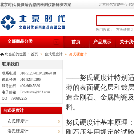
北京时代-提供适合您的检测仪器解决方案
北京时代贸易中心-代
热门搜索：
布氏硬度计
全部商品分类
首页
产品展示
关于我
您当前的位置：
首页
»
台式硬度计
»
努氏硬度计
联系我们
联系电话：010-51287010/62969418
——努氏硬度计特别
传真号码：010-82345296
薄的表面硬化层和镀
服务热线：400-660-5880
电子邮箱：Timetester@163.com
造金刚石、金属陶瓷
QQ：790682255
料。
台式硬度计
努氏硬度计
基本原理：将
布氏硬度计
刚石压头用规定的试
洛氏硬度计