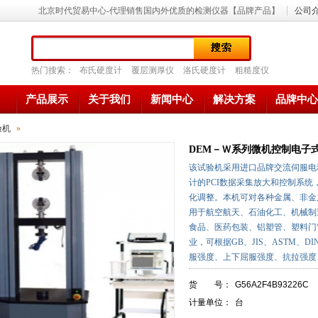
北京时代贸易中心-代理销售国内外优质的检测仪器【品牌产品】
公司
热门搜索：
布氏硬度计
覆层测厚仪
洛氏硬度计
粗糙度仪
产品展示
关于我们
新闻中心
解决方案
品牌中心
验机
»
DEM－Ｗ系列微机控制电子
该试验机采用进口品牌交流伺服电
计的PCI数据采集放大和控制系统
化调整。本机可对各种金属、非金
用于航空航天、石油化工、机械制
食品、医药包装、铝塑管、塑料门
业，可根据GB、JIS、ASTM、
服强度、上下屈服强度、抗拉强度
货 号：
G56A2F4B93226C
计量单位：
台