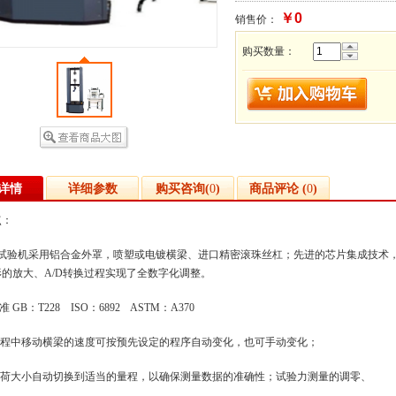
￥0
销售价：
购买数量：
详情
详细参数
购买咨询(
0
)
商品评论 (
0
)
点：
试验机采用铝合金外罩，喷塑或电镀横梁、进口精密滚珠丝杠；先进的芯片集成技术
形的放大、
A/D
转换过程实现了全数字化调整。
准
GB
：
T228 ISO
：
6892 ASTM
：
A370
程中移动横梁的速度可按预先设定的程序自动变化，也可手动变化；
荷大小自动切换到适当的量程，以确保测量数据的准确性；试验力测量的调零、